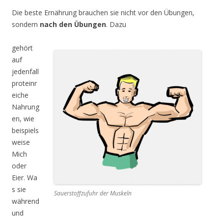
Die beste Ernährung brauchen sie nicht vor den Übungen,
sondern
nach den Übungen
.
Dazu
gehört
auf
jedenfall
proteinr
eiche
Nahrung
en, wie
beispiels
weise
Mich
oder
Eier.
Wa
s sie
Sauerstoffzufuhr der Muskeln
während
und