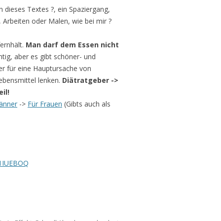
n dieses Textes ?, ein Spaziergang,
 Arbeiten oder Malen, wie bei mir ?
ernhält.
Man darf dem Essen nicht
htig, aber es gibt schöner- und
ber für eine Hauptursache von
Lebensmittel lenken.
Diätratgeber ->
il!
änner
->
Für Frauen
(Gibts auch als
B1IUEBOQ