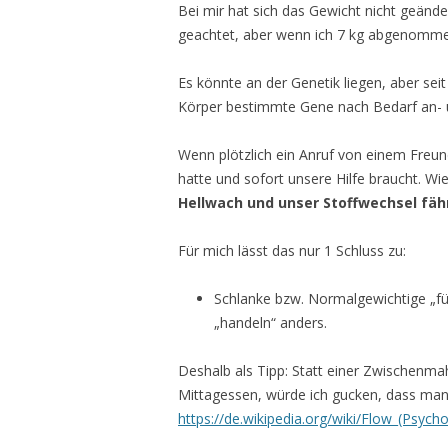
Bei mir hat sich das Gewicht nicht geänder
geachtet, aber wenn ich 7 kg abgenommen
Es könnte an der Genetik liegen, aber sei
Körper bestimmte Gene nach Bedarf an- u
Wenn plötzlich ein Anruf von einem Freun
hatte und sofort unsere Hilfe braucht. Wi
Hellwach und unser Stoffwechsel fähr
Für mich lässt das nur 1 Schluss zu:
Schlanke bzw. Normalgewichtige „fü
„handeln“ anders.
Deshalb als Tipp: Statt einer Zwischenmah
Mittagessen, würde ich gucken, dass ma
https://de.wikipedia.org/wiki/Flow_(Psycho